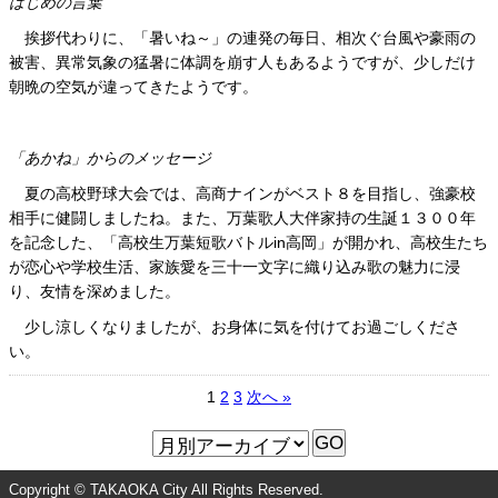
はじめの言葉
挨拶代わりに、「暑いね～」の連発の毎日、相次ぐ台風や豪雨の
被害、異常気象の猛暑に体調を崩す人もあるようですが、少しだけ
朝晩の空気が違ってきたようです。
「あかね」からのメッセージ
夏の高校野球大会では、高商ナインがベスト８を目指し、強豪校
相手に健闘しましたね。また、万葉歌人大伴家持の生誕１３００年
を記念した、「高校生万葉短歌バトルin高岡」が開かれ、高校生たち
が恋心や学校生活、家族愛を三十一文字に織り込み歌の魅力に浸
り、友情を深めました。
少し涼しくなりましたが、お身体に気を付けてお過ごしくださ
い。
1
2
3
次へ »
Copyright © TAKAOKA City All Rights Reserved.