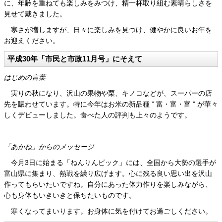
に、年齢を重ねても楽しみをみつけ、精一杯取り組む素晴らしさを
見せて戴きました。
寒さが増しますが、日々に楽しみを見つけ、健やかに良いお年を
お迎えください。
平成30年「市民と市政11月号」にそえて
はじめの言葉
実りの秋になり、沢山の果物や栗、キノコなどが、スーパーの店
先を賑わせています。特に今年はお米の新品種 ” 富・富・富 ” が華々
しくデビューしました。食べた人の評判も上々のようです。
「あかね」からのメッセージ
今月3日に始まる「ねんりんピック」には、全国から大勢の選手が
富山県に集まり、熱戦を繰り広げます。心に残る良い思い出を沢山
作ってもらいたいですね。自分にあった体力作りを楽しみながら、
心も身体もいきいきと保ちたいものです。
寒くなってまいります。お身体に気を付けてお過ごしください。