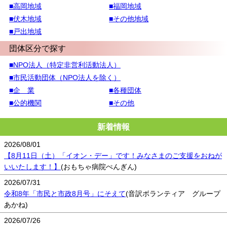
■高岡地域
■福岡地域
■伏木地域
■その他地域
■戸出地域
団体区分で探す
■NPO法人（特定非営利活動法人）
■市民活動団体（NPO法人を除く）
■企 業
■各種団体
■公的機関
■その他
新着情報
2026/08/01
【8月11日（土）「イオン・デー」です！みなさまのご支援をおねが
いいたします！】
(おもちゃ病院ぺんぎん)
2026/07/31
令和8年「市民と市政8月号」にそえて
(音訳ボランティア グループ
あかね)
2026/07/26