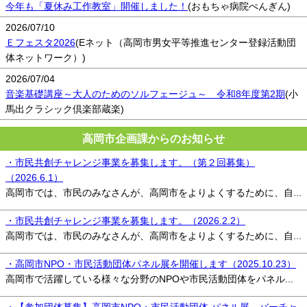
今年も「夏休み工作教室」開催しました！
(おもちゃ病院ぺんぎん)
2026/07/10
Ｅフェスタ2026
(Eネット（高岡市男女平等推進センター登録活動団
体ネットワーク）)
2026/07/04
音楽基礎講座～大人のためのソルフェージュ～ 令和8年度第2期
(小
馬出クラシック倶楽部蔵楽)
高岡市企画課からのお知らせ
・市民共創チャレンジ事業を募集します。（第２回募集）
（
2026.6.1
）
高岡市では、市民のみなさんが、高岡市をよりよくするために、自...
・市民共創チャレンジ事業を募集します。（
2026.2.2
）
高岡市では、市民のみなさんが、高岡市をよりよくするために、自...
・高岡市NPO・市民活動団体パネル展を開催します（
2025.10.23
）
高岡市で活躍している様々な分野のNPOや市民活動団体をパネル...