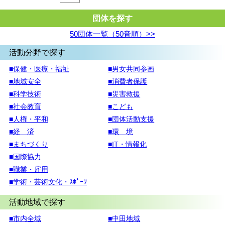
団体を探す
50団体一覧（50音順）>>
活動分野で探す
■保健・医療・福祉
■男女共同参画
■地域安全
■消費者保護
■科学技術
■災害救援
■社会教育
■こども
■人権・平和
■団体活動支援
■経 済
■環 境
■まちづくり
■IT・情報化
■国際協力
■職業・雇用
■学術・芸術文化・ｽﾎﾟｰﾂ
活動地域で探す
■市内全域
■中田地域