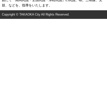
館にて『高岡民謡・全国民謡・津軽民謡』の民謡、唄、三味線、太
鼓、などを、指導をいたします。
Copyright © TAKAOKA City All Rights Reserved.