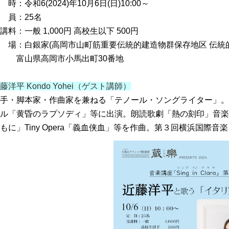
 時：令和6(2024)年10月6日(日)10:00～
 員：25名
講料：一般 1,000円 高校生以下 500円
 場：白銀家(高岡市山町筋重要伝統的建造物群保存地区 伝統
富山県高岡市小馬出町30番地
藤洋平 Kondo Yohei（ゲスト講師）
手・脚本家・作曲家を兼ねる「テノール・ソングライター」
ル「黄昏のラプソディ」等に出演。朗読歌劇「熱の刻印」音
もに」Tiny Opera「義血侠血」等を作曲。第３回横浜国際