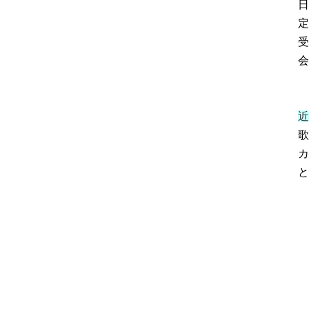
日
定
受
会
近
歌
カ
と