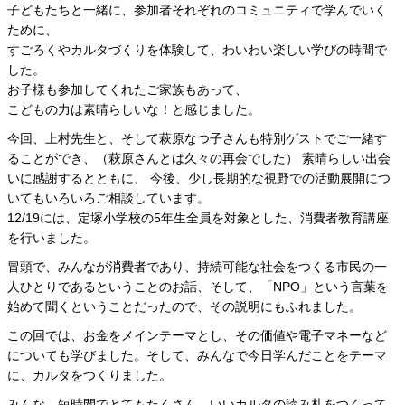
子どもたちと一緒に、参加者それぞれのコミュニティで学んでいく
ために、
すごろくやカルタづくりを体験して、わいわい楽しい学びの時間で
した。
お子様も参加してくれたご家族もあって、
こどもの力は素晴らしいな！と感じました。
今回、上村先生と、そして萩原なつ子さんも特別ゲストでご一緒す
ることができ、（萩原さんとは久々の再会でした） 素晴らしい出会
いに感謝するとともに、 今後、少し長期的な視野での活動展開につ
いてもいろいろご相談しています。
12/19には、定塚小学校の5年生全員を対象とした、消費者教育講座
を行いました。
冒頭で、みんなが消費者であり、持続可能な社会をつくる市民の一
人ひとりであるということのお話、そして、「NPO」という言葉を
始めて聞くということだったので、その説明にもふれました。
この回では、お金をメインテーマとし、その価値や電子マネーなど
についても学びました。そして、みんなで今日学んだことをテーマ
に、カルタをつくりました。
みんな、短時間でとてもたくさん、いいカルタの読み札をつくって