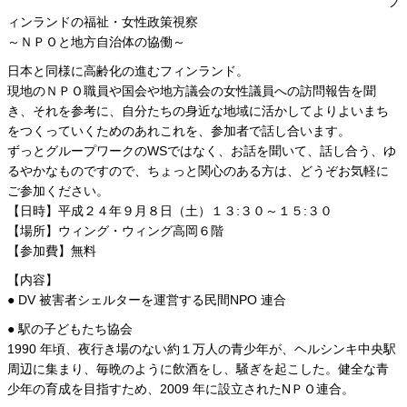
フ
ィンランドの福祉・女性政策視察
～ＮＰＯと地方自治体の協働～
日本と同様に高齢化の進むフィンランド。
現地のＮＰＯ職員や国会や地方議会の女性議員への訪問報告を聞
き、それを参考に、自分たちの身近な地域に活かしてよりよいまち
をつくっていくためのあれこれを、参加者で話し合います。
ずっとグループワークのWSではなく、お話を聞いて、話し合う、ゆ
るやかなものですので、ちょっと関心のある方は、どうぞお気軽に
ご参加ください。
【日時】平成２４年９月８日（土）１３:３０～１５:３０
【場所】ウィング・ウィング高岡６階
【参加費】無料
【内容】
● DV 被害者シェルターを運営する民間NPO 連合
● 駅の子どもたち協会
1990 年頃、夜行き場のない約１万人の青少年が、ヘルシンキ中央駅
周辺に集まり、毎晩のように飲酒をし、騒ぎを起こした。健全な青
少年の育成を目指すため、2009 年に設立されたNＰＯ連合。