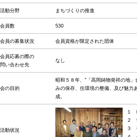
活動分野
まちづくりの推進
会員数
530
会員の募集状況
会員資格が限定された団体
会員応募の際の
なし
問い合わせ先
昭和５８年、”「高岡鋳物発祥の地」
会の目的
みの保存、住環境の整備、及び魅力
成。
１ 
２ 
３ 
活動状況
４ 