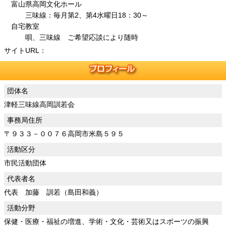
富山県高岡文化ホール
三味線：毎月第2、第4水曜日18：30～
自宅教室
唄、三味線 ご希望応談により随時
サイトURL：
団体名
津軽三味線高岡訓若会
事務局住所
〒９３３－００７６高岡市米島５９５
活動区分
市民活動団体
代表者名
代表 加藤 訓若（島田和義）
活動分野
保健・医療・福祉の増進、学術・文化・芸術又はスポーツの振興