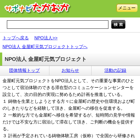
メニュー
トップへ戻る
NPO法人>>
NPO法人 金屋町元気プロジェクトトップへ
NPO法人 金屋町元気プロジェクト
団体情報トップ
お知らせ
活動の記録
金屋町元気プロジェクトをNPO法人として、その重要な事業のひと
つとして宿泊体験のできる滞在型のコミュニケーションセンターを
設立して、次の目的の実現に努めるため計画を推進している。
１ 鋳物を生業としようとする方々に金屋町の歴史や住環境および町
のしきたりなどを経験して頂き、金屋町への移住を促進する。
２ 一般的な方でも金屋町へ移住を希望するが、短時間の見学や情報
だけでは不安な方に宿泊して滞在して頂き、ご判断の機会を提供す
る。
３ 計画が予定されている鋳物体験工房（仮称）で全国から研修され