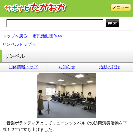
メニュー
トップへ戻る
市民活動団体>>
リンベルトップへ
リンベル
団体情報トップ
お知らせ
活動の記録
音楽ボランティアとしてミュージックベルでの訪問演奏活動を平
成１２年に立ち上げました。